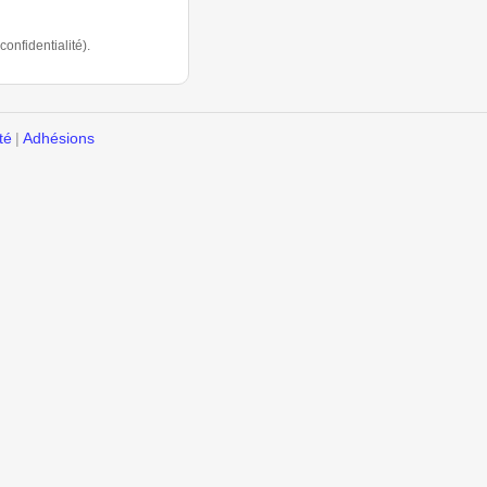
onfidentialité).
té
|
Adhésions