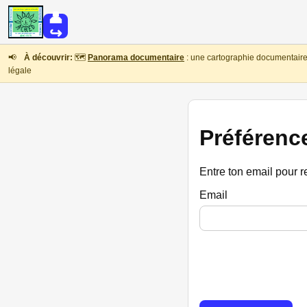
👤
↪
📢
À découvrir:
🗺️
Panorama documentaire
: une cartographie documentaire 
légale
Préférenc
Entre ton email pour r
Email