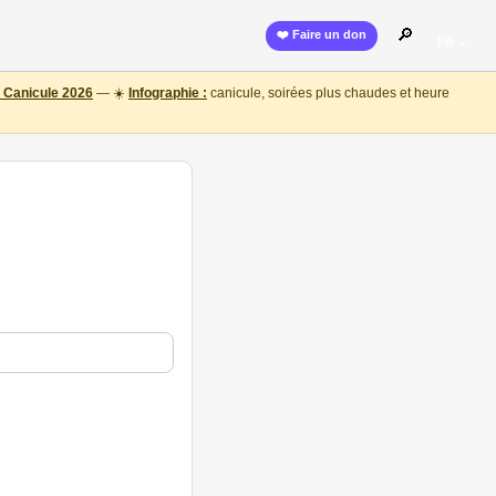
🔎
❤️ Faire un don
FR ⌄
 Canicule 2026
— ☀️
Infographie :
canicule, soirées plus chaudes et heure