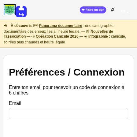
👤
🔎
❤️ Faire un don
FR ⌄
↪
📢
À découvrir:
🗺️
Panorama documentaire
: une cartographie
documentaire des enjeux liés à l’heure légale. — 📰
Nouvelles de
l’association
— 📣
Opération Canicule 2026
— ☀️
Infographie :
canicule,
soirées plus chaudes et heure légale
Préférences / Connexion
Entre ton email pour recevoir un code de connexion à
6 chiffres.
Email