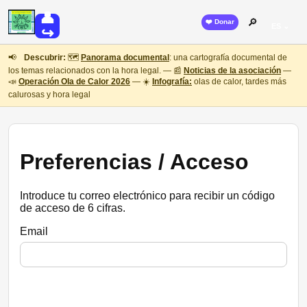
👤
🔎
❤️ Donar
ES ⌄
↪
📢
Descubrir:
🗺️
Panorama documental
: una cartografía documental de
los temas relacionados con la hora legal. — 📰
Noticias de la asociación
—
📣
Operación Ola de Calor 2026
— ☀️
Infografía:
olas de calor, tardes más
calurosas y hora legal
Preferencias / Acceso
Introduce tu correo electrónico para recibir un código
de acceso de 6 cifras.
Email