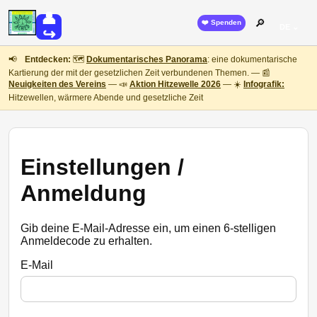
👤
🔎
❤️ Spenden
DE ⌄
↪
📢
Entdecken:
🗺️
Dokumentarisches Panorama
: eine dokumentarische
Kartierung der mit der gesetzlichen Zeit verbundenen Themen. — 📰
Neuigkeiten des Vereins
— 📣
Aktion Hitzewelle 2026
— ☀️
Infografik:
Hitzewellen, wärmere Abende und gesetzliche Zeit
Einstellungen /
Anmeldung
Gib deine E-Mail-Adresse ein, um einen 6-stelligen
Anmeldecode zu erhalten.
E-Mail