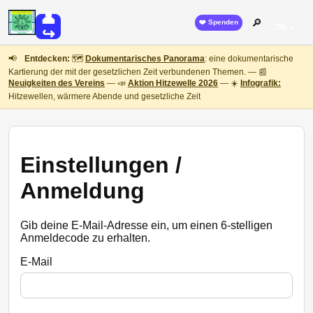
👤
🔎
❤️ Spenden
DE ⌄
↪
📢
Entdecken:
🗺️
Dokumentarisches Panorama
: eine dokumentarische
Kartierung der mit der gesetzlichen Zeit verbundenen Themen. — 📰
Neuigkeiten des Vereins
— 📣
Aktion Hitzewelle 2026
— ☀️
Infografik:
Hitzewellen, wärmere Abende und gesetzliche Zeit
Einstellungen /
Anmeldung
Gib deine E-Mail-Adresse ein, um einen 6-stelligen
Anmeldecode zu erhalten.
E-Mail