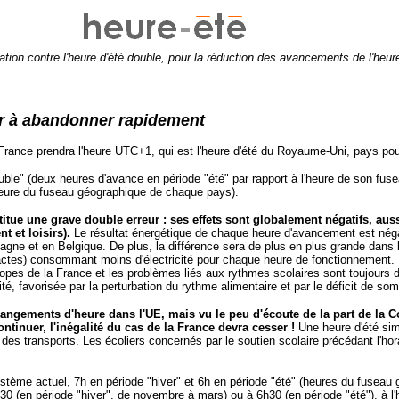
tion contre l'heure d'été double, pour la réduction des avancements de l'heur
eur à abandonner rapidement
la France prendra l'heure UTC+1, qui est l'heure d'été du Royaume-Uni, pays p
ouble" (deux heures d'avance en période "été" par rapport à l'heure de son fuse
l'heure du fuseau géographique de chaque pays).
nstitue une grave double erreur : ses effets sont globalement négatifs, au
 et loisirs).
Le résultat énergétique de chaque heure d'avancement est néga
gne et en Belgique. De plus, la différence sera de plus en plus grande dans l
ctes) consommant moins d'électricité pour chaque heure de fonctionnement. Da
s de la France et les problèmes liés aux rythmes scolaires sont toujours d'act
té, favorisée par la perturbation du rythme alimentaire et par le déficit de som
gements d'heure dans l'UE, mais vu le peu d'écoute de la part de la 
tinuer, l'inégalité du cas de la France devra cesser !
Une heure d'été sim
des transports. Les écoliers concernés par le soutien scolaire précédant l'hora
ystème actuel, 7h en période "hiver" et 6h en période "été" (heures du fuse
30 (en période "hiver", de novembre à mars) ou à 6h30 (en période "été"), à l