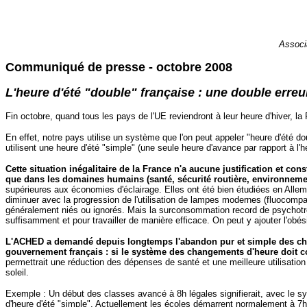
Associa
Communiqué de presse - octobre 2008
L'heure d'été "double" française : une double err
Fin octobre, quand tous les pays de l'UE reviendront à leur heure d'hiver, 
En effet, notre pays utilise un système que l'on peut appeler "heure d'été d
utilisent une heure d'été "simple" (une seule heure d'avance par rapport à 
Cette situation inégalitaire de la France n'a aucune justification et co
que dans les domaines humains (santé, sécurité routière, environnement
supérieures aux économies d'éclairage. Elles ont été bien étudiées en Allema
diminuer avec la progression de l'utilisation de lampes modernes (fluocompa
généralement niés ou ignorés. Mais la surconsommation record de psychotrope
suffisamment et pour travailler de manière efficace. On peut y ajouter l'obési
L'ACHED a demandé depuis longtemps l'abandon pur et simple des chan
gouvernement français : si le système des changements d'heure doit con
permettrait une réduction des dépenses de santé et une meilleure utilisation 
soleil.
Exemple : Un début des classes avancé à 8h légales signifierait, avec le s
d'heure d'été "simple". Actuellement les écoles démarrent normalement à 7h