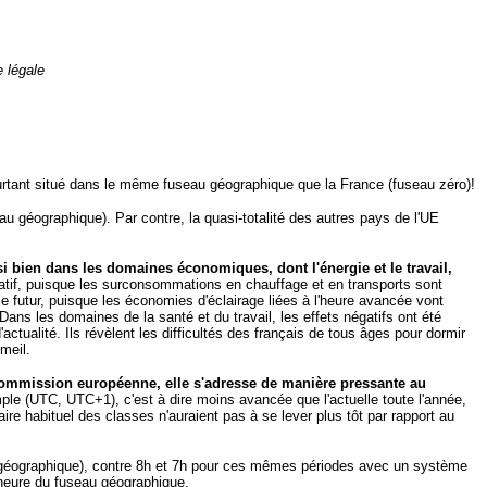
e légale
ourtant situé dans le même fuseau géographique que la France (fuseau zéro)!
au géographique). Par contre, la quasi-totalité des autres pays de l'UE
ssi bien dans les domaines économiques, dont l'énergie et le travail,
tif, puisque les surconsommations en chauffage et en transports sont
e futur, puisque les économies d'éclairage liées à l'heure avancée vont
ns les domaines de la santé et du travail, les effets négatifs ont été
ualité. Ils révèlent les difficultés des français de tous âges pour dormir
meil.
Commission européenne, elle s'adresse de manière pressante au
ple (UTC, UTC+1), c'est à dire moins avancée que l'actuelle toute l'année,
ire habituel des classes n'auraient pas à se lever plus tôt par rapport au
au géographique), contre 8h et 7h pour ces mêmes périodes avec un système
'heure du fuseau géographique.