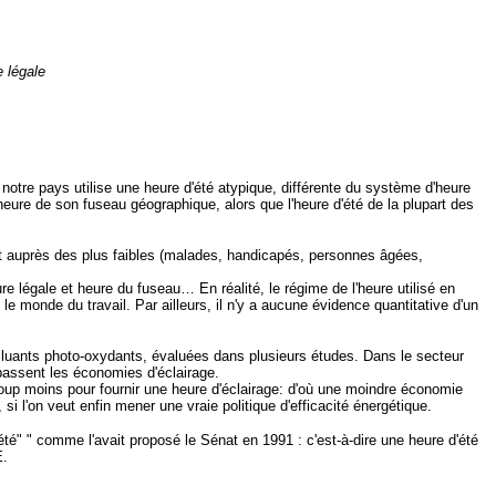
e légale
notre pays utilise une heure d'été atypique, différente du système d'heure
heure de son fuseau géographique, alors que l'heure d'été de la plupart des
ut auprès des plus faibles (malades, handicapés, personnes âgées,
 légale et heure du fuseau… En réalité, le régime de l'heure utilisé en
 monde du travail. Par ailleurs, il n'y a aucune évidence quantitative d'un
luants photo-oxydants, évaluées dans plusieurs études. Dans le secteur
épassent les économies d'éclairage.
up moins pour fournir une heure d'éclairage: d'où une moindre économie
i l'on veut enfin mener une vraie politique d'efficacité énergétique.
 " comme l'avait proposé le Sénat en 1991 : c'est-à-dire une heure d'été
E.