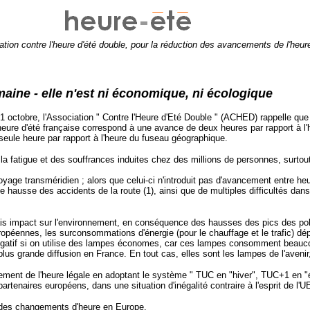
tion contre l'heure d'été double, pour la réduction des avancements de l'heur
maine -
elle n'est ni économique, ni écologique
 octobre, l'Association " Contre l'Heure d'Eté Double " (ACHED) rappelle que 
heure d'été française correspond à une avance de deux heures par rapport à l'
eule heure par rapport à l'heure du fuseau géographique.
la fatigue et des souffrances induites chez des millions de personnes, surto
e transméridien ; alors que celui-ci n'introduit pas d'avancement entre heure
usse des accidents de la route (1), ainsi que de multiples difficultés dans le
is impact sur l'environnement, en conséquence des hausses des pics des pol
uropéennes, les surconsommations d'énergie (pour le chauffage et le trafic) d
négatif si on utilise des lampes économes, car ces lampes consomment beauco
 grande diffusion en France. En tout cas, elles sont les lampes de l'avenir, s
t de l'heure légale en adoptant le système " TUC en "hiver", TUC+1 en "été"
partenaires européens, dans une situation d'inégalité contraire à l'esprit de l'U
on des changements d'heure en Europe.